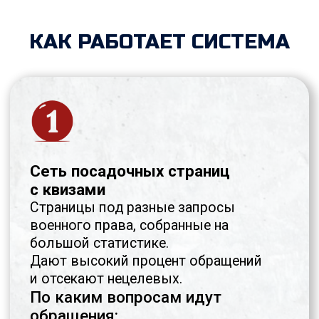
обращения сразу после запуска.
Каждая кампания включает:
сегментацию по типам
запросов (ВВК, выплаты,
увольнение, мобилизация,
жильё и др.);
разные уровни намерения
пользователя (горячие,
тёплые, уточняющие
запросы);
оптимизацию под самые
результативные ключевые
фразы в конкретном городе;
контроль нецелевого трафика
через списки минус-слов и
поведенческие фильтры.
За счёт этого реклама даёт
стабильный и прогнозируемый
поток обращений, а стоимость лида
находится в расчётных пределах с
первых дней работы.