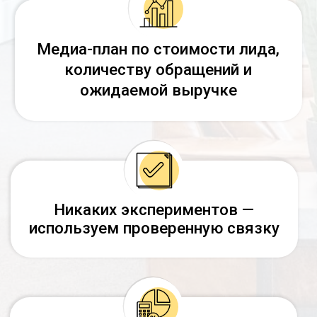
СИСТЕМА, ПОСТРОЕННАЯ НА
МНОГОЛЕТНЕЙ СТАТИСТИКЕ
И РЕАЛЬНЫХ РЕЗУЛЬТАТАХ
Мы с 2016 года занимаемся
юридическим маркетингом и
создали систему, которая стабильно
приводит обращения по военному
праву в городах России.
Эта система основана на
реальной многолетней
статистике:
понятная стоимость обращения,
стабильный ежедневный поток
звонков и заявок,