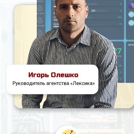
Медиа-план по стоимости лида,
количеству обращений и
ожидаемой выручке
Никаких экспериментов —
используем проверенную связку
Сквозная аналитика, unit-
экономика и прозрачный ROI