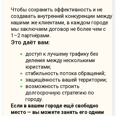
Дают высокий процент обращений
и отсекают нецелевых.
По каким вопросам идут
обращения:
Мобилизация / СВО
Обжалование решений ВВК
Выплаты и компенсации
Самовольное оставление части
(ст. 337 УК РФ)
Жилищные и имущественные
вопросы
Наследственные вопросы с
военным статусом
Уголовные дела, связанные со
службой
Споры с военкоматом