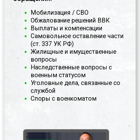
Сквозная аналитика
Подключаем звонки, заявки, квизы,
CRM — виден каждый контакт и путь
до договора.
Понимаете, какой поток обращений
приносит прибыль.
Подключаем все точки контакта:
звонки, формы, заявки, квизы, CRM.
Каждый контакт автоматически
фиксируется, размечается и