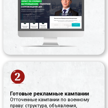
привязывается к источнику трафика.
Это позволяет видеть, как именно
пользователи проходят путь от клика
по объявлению до заключения
договора.
В аналитике вы видите:
количество обращений по
каждому запросу;
реальную стоимость лида по
каждому направлению;
какие кампании приносят
договоры, а какие — только
клики;
путь клиента по воронке:
реклама → квиз → звонок →
договор;
прогноз экономических
показателей в вашем городе.
За счёт прозрачности и точных данных
вы можете понимать реальную
рентабельность трафика и безопасно
масштабировать бюджет, сохраняя
прибыль.