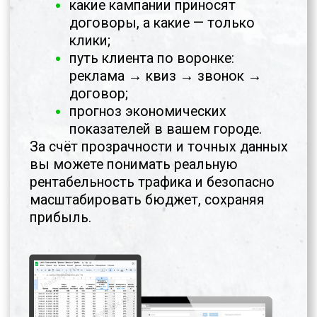
ХОТИТЕ ПОНЯТЬ, ПОДОЙДЁТ
ЛИ ВАМ НАША СИСТЕМА?
Проверим, свободно ли место для
сотрудничества в вашем городе и
обсудим прогноз по обращениям и
экономике.
10 минут созвона:
уточним спрос
оценим ожидаемый поток
обращений
проверим возможность
сотрудничества
ответим на ваши вопросы
ПРОВЕРИТЬ ВОЗМОЖНОСТЬ
СОТРУДНИЧЕСТВА
Мы работаем не более чем с 1–2
партнёрами в каждом городе.