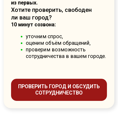
Готовые рекламные кампании
Отточенные кампании по военному
праву: структура, объявления,
фильтры трафика, минус-слова.
Запускаем без экспериментов —
система работает сразу.
Мы используем заранее
подготовленные кампании по
военному праву, собранные на основе
большой статистики: структура групп,
проработанные объявления, точные
формулы минус-слов и фильтры
трафика. Это исключает
эксперименты и позволяет получать