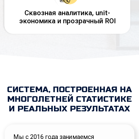
прозрачный путь от обращения до
заключения договора.
Средний чек по договорам у наших
партнёров в этой нише — 130–150
тыс. ₽
Поэтому при стабильном потоке
обращений направление становится
одним из самых рентабельных.
Система показывает лучшие
результаты в областных центрах и
городах от 500 тысяч населения, где
есть устойчивый спрос на услуги по
военному праву.
ПОЧЕМУ МЫ РАБОТАЕМ
ТОЛЬКО С 1–2
ПАРТНЁРАМИ В
КАЖДОМ ГОРОДЕ