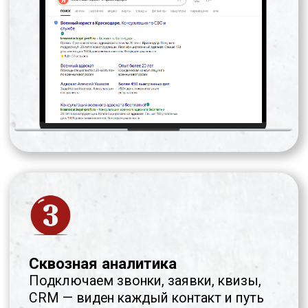
юридической компании, которая
вышла на выручку 6+ млн ₽ в месяц
за 11 месяцев нашей работы.
В разборе:
как мы строили для московских
юристов собственную систему
привлечения клиентов;
путь от первых обращений до
стабильного потока;
структура маркетинга, которая
привела к кратному росту выручки;
ключевые решения, которые
обеспечили результат.
Пройдите простой квиз за 2 минуты,
и мы отправим ссылку на видео-
экскурсию.