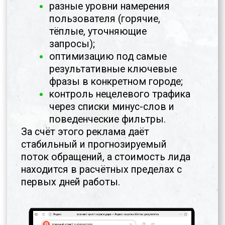
ключевые показатели, которые
позволяют прогнозировать
результат.
ПОСМОТРЕТЬ ДЕЙСТВУЮЩИЕ
ПРОЕКТЫ
Забронируйте удобное время заранее —
мы проводим не более 3–4 таких
встреч в неделю
, чтобы уделить
внимание детальному разбору
ХОТИТЕ СНАЧАЛА УЗНАТЬ
О НАС ПОДРОБНЕЕ?
Посмотрите видео-разбор нашего
подхода на примере московской