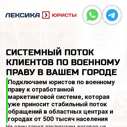
СИСТЕМНЫЙ ПОТОК
КЛИЕНТОВ ПО ВОЕННОМУ
ПРАВУ В ВАШЕМ ГОРОДЕ
Подключаем юристов по военному
праву к отработанной
маркетинговой системе, которая
уже приносит стабильный поток
обращений в областных центрах и
городах от 500 тысяч населения
На один город заключаем договор не
более чем с 1–2 партнёрами.
10 минут созвона:
обсудим спрос, объём
обращений, возможность сотрудничества
в вашем городе.