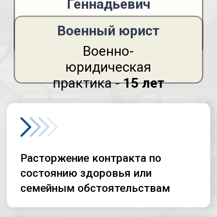
Подготовка рапорта и
сопроводительных
документов
Помощь при увольнении
по ст. 51 и категориям Г,
Д
Защита прав при
отказе в увольнении