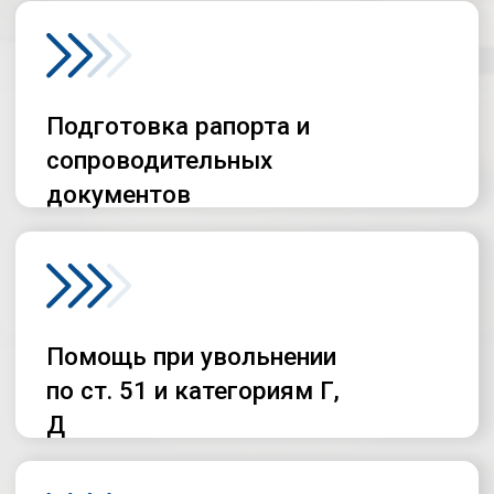
Ответьте на 4 вопроса
—
и получите экспресс-
разбор от военного
юриста по увольнению