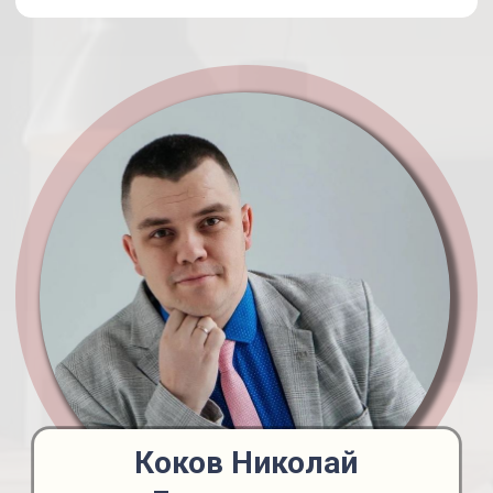
Коков Николай
Геннадьевич
Военный юрист
Военно-
юридическая
практика -
15 лет
Расторжение контракта по
состоянию здоровья или
семейным обстоятельствам